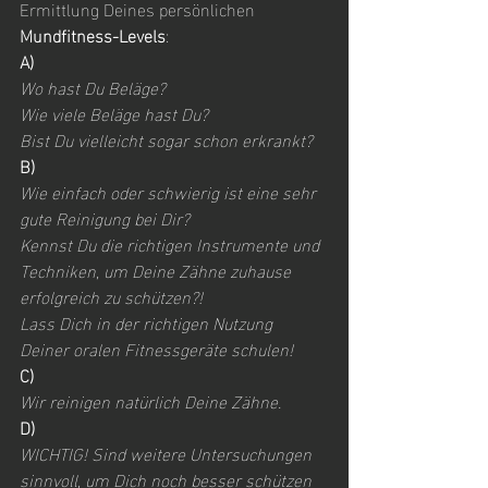
Ermittlung Deines persönlichen 
Mundfitness-Levels
:
A)
Wo hast Du Beläge?
Wie viele Beläge hast Du?
Bist Du vielleicht sogar schon erkrankt?
B)
Wie einfach oder schwierig ist eine sehr 
gute Reinigung bei Dir?
Kennst Du die richtigen Instrumente und 
Techniken, um Deine Zähne zuhause 
erfolgreich zu schützen?!
Lass Dich in der richtigen Nutzung 
Deiner oralen Fitnessgeräte schulen!
C)
Wir reinigen natürlich Deine Zähne.
D)
WICHTIG! Sind weitere Untersuchungen 
sinnvoll, um Dich noch besser schützen 