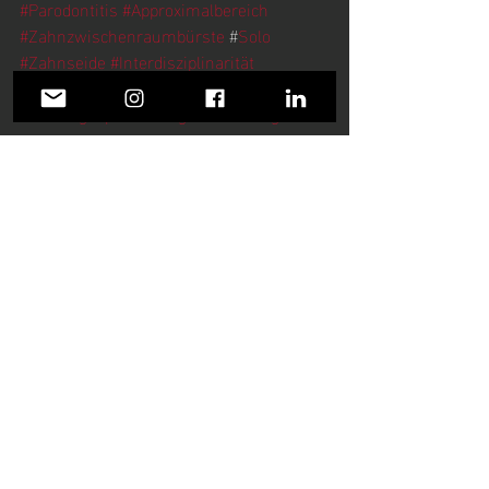
#Parodontitis
#Approximalbereich
#Zahnzwischenraumbürste
 #
Solo
#Zahnseide
#Interdisziplinarität
#Sportzahnmedizin
 #
dgzprsport
#Atmungsoptimierung
#Ernährung
#sportsdentistry
#cycling
 #
Basketball
#
RheinStars
 #
OliverPütz
#Golf
#Zahnarzt
#
GertGrootLandeweer
#CMD
#Funktionstherapie
 #
DavySchneider
#Performance
#dentist
#Olympiastützpunkt
#SportzahnmedizinischesScreening
#
Dr.KarstenBehle
 #
PhysiosportBreitung
#Osteopathie
 #
Upledger
#Performanceteam
 #
Physiosport
#
Sporthilfe
#TeamDeutschland
#ZähnePutzenNichtVergessen
Aktuelle Beiträge
Alle ansehen