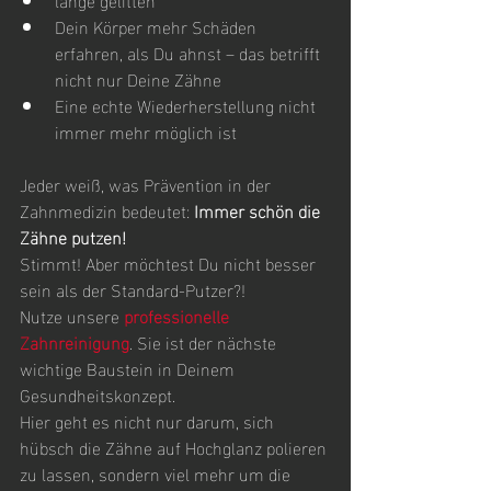
Dein Körper mehr Schäden 
erfahren, als Du ahnst – das betrifft 
nicht nur Deine Zähne
Eine echte Wiederherstellung nicht 
immer mehr möglich ist
Jeder weiß, was Prävention in der 
Zahnmedizin bedeutet: 
Immer schön die 
Zähne putzen!
Stimmt! Aber möchtest Du nicht besser 
sein als der Standard-Putzer?!
Nutze unsere 
professionelle 
Zahnreinigung
. Sie ist der nächste 
wichtige Baustein in Deinem 
Gesundheitskonzept.
Hier geht es nicht nur darum, sich 
hübsch die Zähne auf Hochglanz polieren 
zu lassen, sondern viel mehr um die 