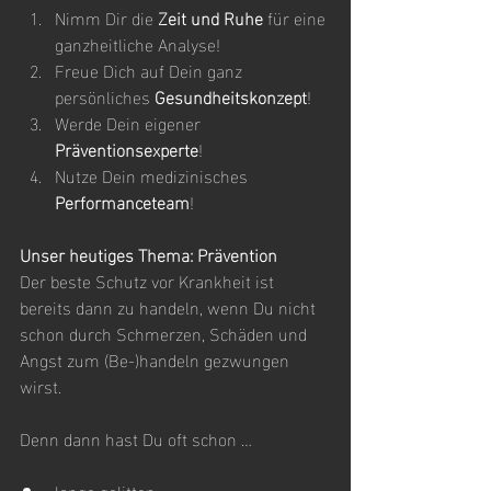
Nimm Dir die 
Zeit und Ruhe
 für eine 
ganzheitliche Analyse!
Freue Dich auf Dein ganz 
persönliches 
Gesundheitskonzept
!
Werde Dein eigener 
Präventionsexperte
!
Nutze Dein medizinisches 
Performanceteam
!
Unser heutiges Thema: Prävention
Der beste Schutz vor Krankheit ist 
bereits dann zu handeln, wenn Du nicht 
schon durch Schmerzen, Schäden und 
Angst zum (Be-)handeln gezwungen 
wirst.
Denn dann hast Du oft schon …
lange gelitten