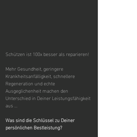
Schützen ist 100x besser als reparieren!
Mehr Gesundheit, geringere 
Krankheitsanfälligkeit, schnellere 
Regeneration und echte 
Ausgeglichenheit machen den 
Unterschied in Deiner Leistungsfähigkeit 
aus …
Was sind die Schlüssel zu Deiner 
persönlichen Bestleistung?