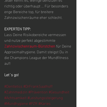
richtig oder überhaupt … Für besonders 
enge Bereiche top, für breitere 
Zahnzwischenräume eher schlecht.
EXPERTEN TIPP:
Lass Deine Risikobereiche vermessen 
und nutze perfekt abgestimmte 
Zahnzwischenraum-Bürstchen
 für Deine 
Approximalhygiene. Damit steigst Du in 
die Champions League der Mundfitness 
auf!
Let´s go!
#Dentletics
#DrFrankSaathoff
#Zahnmedizin
#Prävention
#Gesundheit
#Achtsamkeit
#Leistungssteigerung
#Mundhygiene
#PZR
#Karies