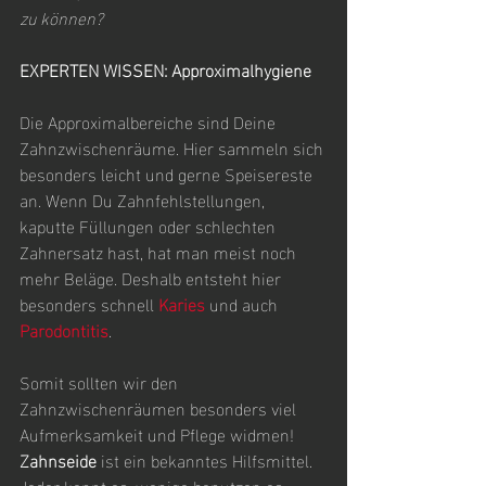
zu können?
EXPERTEN WISSEN: Approximalhygiene
Die Approximalbereiche sind Deine 
Zahnzwischenräume. Hier sammeln sich 
besonders leicht und gerne Speisereste 
an. Wenn Du Zahnfehlstellungen, 
kaputte Füllungen oder schlechten 
Zahnersatz hast, hat man meist noch 
mehr Beläge. Deshalb entsteht hier 
besonders schnell 
Karies
 und auch 
Parodontitis
.
Somit sollten wir den 
Zahnzwischenräumen besonders viel 
Aufmerksamkeit und Pflege widmen! 
Zahnseide
 ist ein bekanntes Hilfsmittel. 
Jeder kennt es, wenige benutzen es 