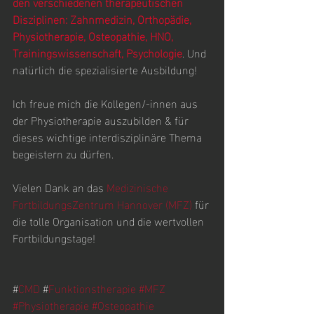
den verschiedenen therapeutischen 
Disziplinen: Zahnmedizin, Orthopädie, 
Physiotherapie, Osteopathie, HNO, 
Trainingswissenschaft, Psychologie
. Und 
natürlich die spezialisierte Ausbildung!
Ich freue mich die Kollegen/-innen aus 
der Physiotherapie auszubilden & für 
dieses wichtige interdisziplinäre Thema 
begeistern zu dürfen.
Vielen Dank an das 
Medizinische 
FortbildungsZentrum Hannover (MFZ)
 für 
die tolle Organisation und die wertvollen 
Fortbildungstage!
#
CMD
 #
Funktionstherapie
#MFZ
#Physiotherapie
#Osteopathie