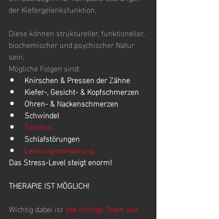
der Kiefergelenksfunktion.
Diese können struktureller, funktioneller, 
biochemischer und psychischer Natur 
sein.
Mögliche Folgen sind:
Knirschen & Pressen der Zähne
Kiefer-, Gesicht- & Kopfschmerzen
Ohren- & Nackenschmerzen
Schwindel
Tinnitus
Schlafstörungen
Leistungsminderung
Das Stress-Level steigt enorm!        
THERAPIE IST MÖGLICH!
Wichtig dabei ist 
das richtige Team aus 