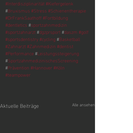
#Interdisziplinarität
#Kiefergelenk
#
Bruxismus
#Stress
#Schienentherapie
#DrFrankSaathoff
#Fortbildung
#dentletics
 #
sportzahnmedizin
#sportzahnarzt
 #
dgzprsport
 #
daszm
#golf
#sportsdentistry
#cycling
 #
Basketball
#Zahnarzt
#Zahnmedizin
#dentist
#Performance
 #
Leistungssteigerung
#
SportzahnmedizinischesScreening
#
Prävention
#Hannover
#Köln
#teampower
Aktuelle Beiträge
Alle ansehen