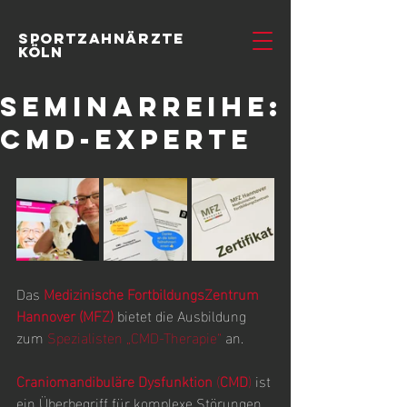
SportzahnÄrzte
Köln
Seminarreihe:
CMD-Experte
Das 
Medizinische FortbildungsZentrum 
Hannover (MFZ)
 bietet die Ausbildung 
zum 
Spezialisten „CMD-Therapie“
 an.
Craniomandibuläre Dysfunktion
 (
CMD
)
 ist 
ein Überbegriff für komplexe Störungen 